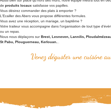
Aussi bien sur place qu'hors des murs, notre équipe mettra tout en oe
de
produits locaux
satisfasse vos papilles.
Vous désirez commander des plats à emporter ?
L'Ecailler des Abers vous propose différentes formules.
Vous avez une réception, un mariage, un baptême ?
Votre traiteur vous accompagne dans l'organisation de tout type d'évè
ou un repas.
Nous nous déplaçons sur
Brest, Lesneven, Lannilis, Ploudalmézea
St Pabu, Plouguerneau, Kerlouan.
..
Venez déguster une cuisine au