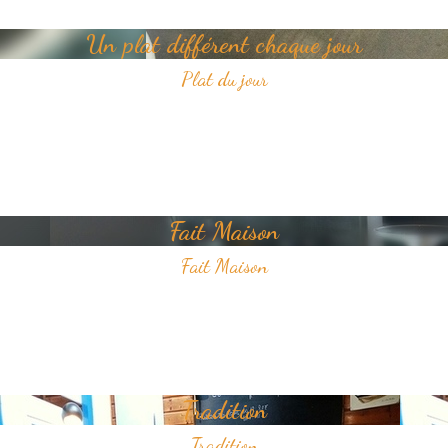
Un plat différent chaque jour
Plat du jour
Tous les jours, découvrez un nouveau plat dans notre restaurant.
Un jour, un plat, toujours savoureux et avec pour unique ambition
votre plaisir du goût.
Fait Maison
Fait Maison
Tous les plats que nous proposons sont faits Maison
Nous sélectionnons avec soin des produits frais pour vous offrir une
cuisine de qualité.
Tradition
Tradition