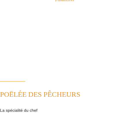
Savourez nos spécialités à base de fruits de mer qui ont construit
notre réputation.
Vous apprécierez notamment notre "poëlée des pêcheurs" ou bien le
samedi midi, notre "pesked ha farz" confectionné de façon
traditionnelle.
Nous plaçons la tradition au coeur de notre cuisine. Ainsi, nous
revisitons avec passion les plats de la cuisine française.
POËLÉE DES PÊCHEURS
La spécialité du chef