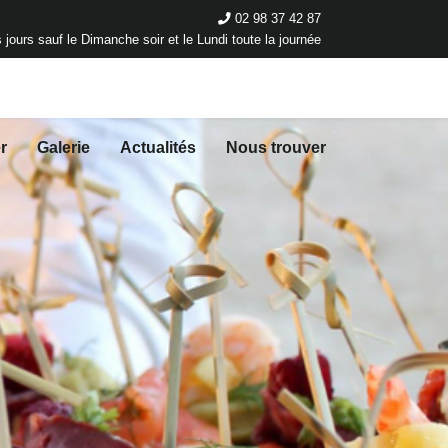
02 98 37 42 87
 jours sauf le Dimanche soir et le Lundi toute la journée
r
Galerie
Actualités
Nous trouver