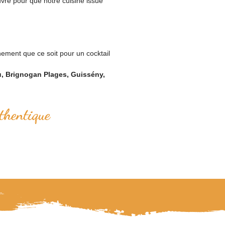
uvre pour que notre cuisine issue
nement que ce soit pour un cocktail
u, Brignogan Plages, Guissény,
thentique