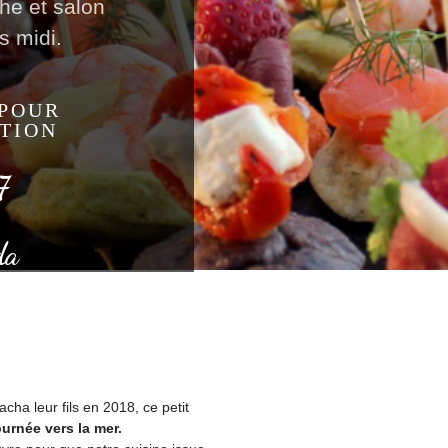
he et salon
s midi.
 POUR
TION
7
da
ha leur fils en 2018, ce petit
urnée vers la mer.