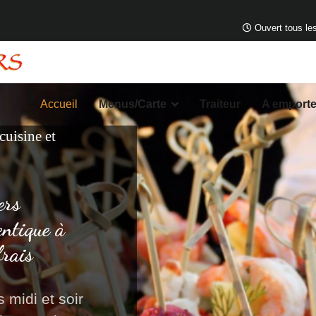
Ouvert tous les
Accueil
Menus/Carte
Traiteur
A emporte
 cuisine et
ers
entique à
frais
 midi et soir