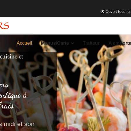
Ouvert tous les
Accueil
Menus/Carte
Traiteur
A emporte
 cuisine et
ers
entique à
frais
 midi et soir