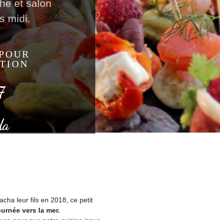
he et salon
s midi.
 POUR
TION
7
da
ha leur fils en 2018, ce petit
urnée vers la mer.