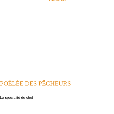
Savourez nos spécialités à base de fruits de mer qui ont construit
notre réputation.
Vous apprécierez notamment notre "poëlée des pêcheurs" ou bien le
samedi midi, notre "pesked ha farz" confectionné de façon
traditionnelle.
Nous plaçons la tradition au coeur de notre cuisine. Ainsi, nous
revisitons avec passion les plats de la cuisine française.
POËLÉE DES PÊCHEURS
La spécialité du chef