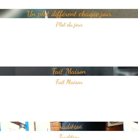
Un plat différent chaque jour
Plat du jour
Tous les jours, découvrez un nouveau plat dans notre restaurant.
Un jour, un plat, toujours savoureux et avec pour unique ambition
votre plaisir du goût.
Fait Maison
Fait Maison
Tous les plats que nous proposons sont faits Maison
Nous sélectionnons avec soin des produits frais pour vous offrir une
cuisine de qualité.
Tradition
Tradition