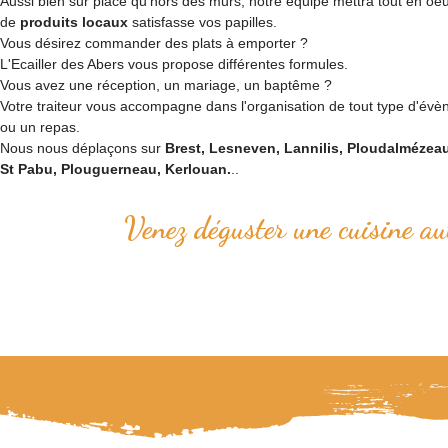
Aussi bien sur place qu'hors des murs, notre équipe mettra tout en oe
de
produits locaux
satisfasse vos papilles.
Vous désirez commander des plats à emporter ?
L'Ecailler des Abers vous propose différentes formules.
Vous avez une réception, un mariage, un baptême ?
Votre traiteur vous accompagne dans l'organisation de tout type d'évè
ou un repas.
Nous nous déplaçons sur
Brest, Lesneven, Lannilis, Ploudalmézea
St Pabu, Plouguerneau, Kerlouan.
..
Venez déguster une cuisine au