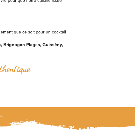
uvre pour que notre cuisine issue
nement que ce soit pour un cocktail
u, Brignogan Plages, Guissény,
thentique