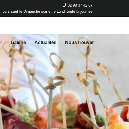
02 98 37 42 87
 jours sauf le Dimanche soir et le Lundi toute la journée
r
Galerie
Actualités
Nous trouver