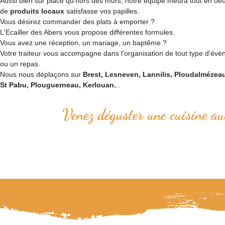
Aussi bien sur place qu'hors des murs, notre équipe mettra tout en oe
de
produits locaux
satisfasse vos papilles.
Vous désirez commander des plats à emporter ?
L'Ecailler des Abers vous propose différentes formules.
Vous avez une réception, un mariage, un baptême ?
Votre traiteur vous accompagne dans l'organisation de tout type d'évè
ou un repas.
Nous nous déplaçons sur
Brest, Lesneven, Lannilis, Ploudalmézea
St Pabu, Plouguerneau, Kerlouan.
..
Venez déguster une cuisine au