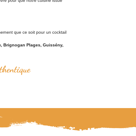
uvre pour que notre cuisine issue
nement que ce soit pour un cocktail
u, Brignogan Plages, Guissény,
thentique