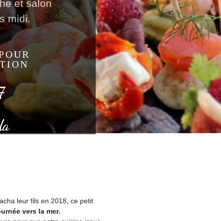
he et salon
s midi.
 POUR
TION
7
da
ha leur fils en 2018, ce petit
urnée vers la mer.