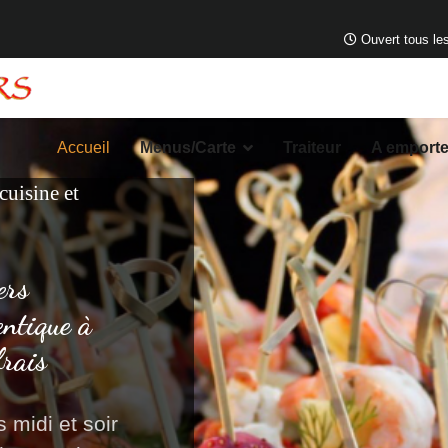
Ouvert tous les
Accueil
Menus/Carte
Traiteur
A emporte
 cuisine et
ers
entique à
frais
 midi et soir