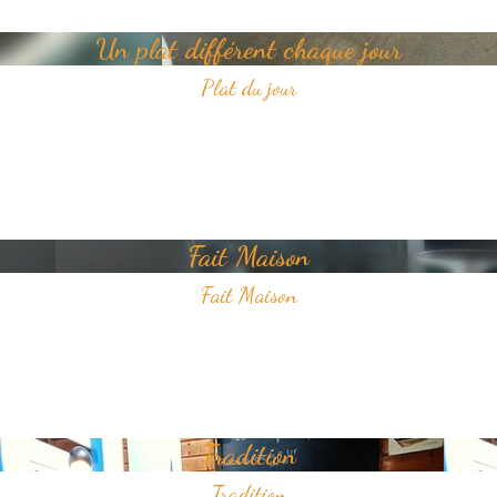
Un plat différent chaque jour
Plat du jour
Tous les jours, découvrez un nouveau plat dans notre restaurant.
Un jour, un plat, toujours savoureux et avec pour unique ambition
votre plaisir du goût.
Fait Maison
Fait Maison
Tous les plats que nous proposons sont faits Maison
Nous sélectionnons avec soin des produits frais pour vous offrir une
cuisine de qualité.
Tradition
Tradition