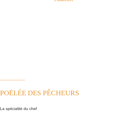
Savourez nos spécialités à base de fruits de mer qui ont construit
notre réputation.
Vous apprécierez notamment notre "poëlée des pêcheurs" ou bien le
samedi midi, notre "pesked ha farz" confectionné de façon
traditionnelle.
Nous plaçons la tradition au coeur de notre cuisine. Ainsi, nous
revisitons avec passion les plats de la cuisine française.
POËLÉE DES PÊCHEURS
La spécialité du chef