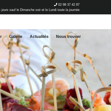
02 98 37 42 87
 jours sauf le Dimanche soir et le Lundi toute la journée
r
Galerie
Actualités
Nous trouver