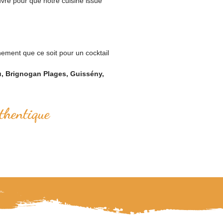
uvre pour que notre cuisine issue
nement que ce soit pour un cocktail
u, Brignogan Plages, Guissény,
thentique