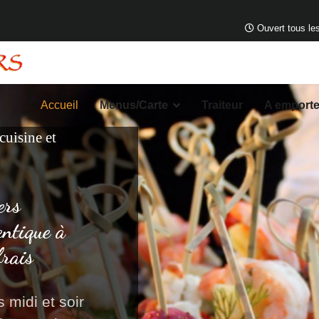
Ouvert tous les
Accueil
Menus/Carte
Traiteur
A emporte
 cuisine et
ers
entique à
frais
 midi et soir