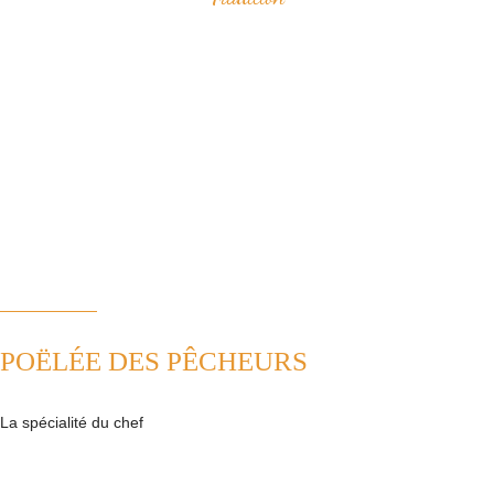
Savourez nos spécialités à base de fruits de mer qui ont construit
notre réputation.
Vous apprécierez notamment notre "poëlée des pêcheurs" ou bien le
samedi midi, notre "pesked ha farz" confectionné de façon
traditionnelle.
Nous plaçons la tradition au coeur de notre cuisine. Ainsi, nous
revisitons avec passion les plats de la cuisine française.
POËLÉE DES PÊCHEURS
La spécialité du chef