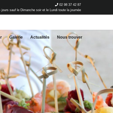
02 98 37 42 87
 jours sauf le Dimanche soir et le Lundi toute la journée
r
Galerie
Actualités
Nous trouver