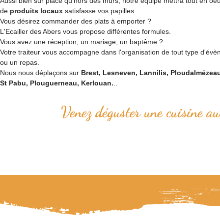
Aussi bien sur place qu'hors des murs, notre équipe mettra tout en oe
de
produits locaux
satisfasse vos papilles.
Vous désirez commander des plats à emporter ?
L'Ecailler des Abers vous propose différentes formules.
Vous avez une réception, un mariage, un baptême ?
Votre traiteur vous accompagne dans l'organisation de tout type d'évè
ou un repas.
Nous nous déplaçons sur
Brest, Lesneven, Lannilis, Ploudalmézea
St Pabu, Plouguerneau, Kerlouan.
..
Venez déguster une cuisine au