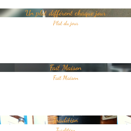
Un plat différent chaque jour
Plat du jour
Tous les jours, découvrez un nouveau plat dans notre restaurant.
Un jour, un plat, toujours savoureux et avec pour unique ambition
votre plaisir du goût.
Fait Maison
Fait Maison
Tous les plats que nous proposons sont faits Maison
Nous sélectionnons avec soin des produits frais pour vous offrir une
cuisine de qualité.
Tradition
Tradition