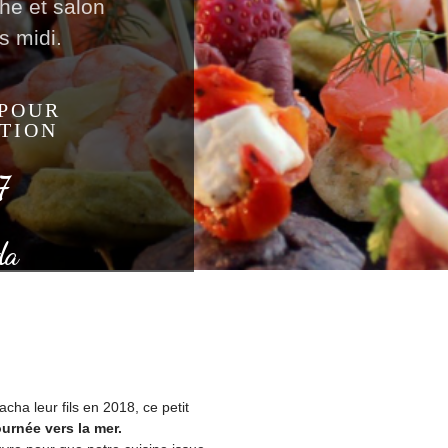
he et salon
s midi.
 POUR
TION
7
da
ha leur fils en 2018, ce petit
urnée vers la mer.