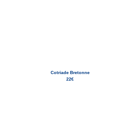
Cotriade Bretonne
22€
Poisson du jour (environ 200g)