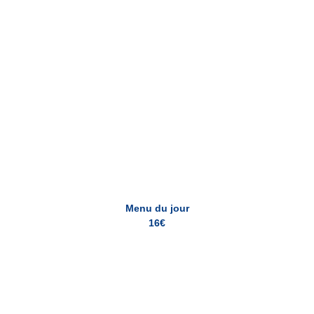
Menu du jour à emporter
Menu du jour
16€
Cotriade